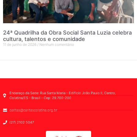
24ª Quadrilha da Obra Social Santa Luzia celebra
cultura, talentos e comunidade
11 de junho de 2026
Nenhum comentário
Endereço da Sede: Rua Santa Maria - Edifício João Paulo II, Centro,
Colatina/ES - Brasil - Cep: 29.700-200
caritas@caritascolatina.org.br
(27) 2102 5047