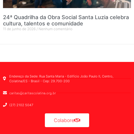
24ª Quadrilha da Obra Social Santa Luzia celebra
cultura, talentos e comunidade
11 de junho de 2026
Nenhum comentário
Endereço da Sede: Rua Santa Maria - Edifício João Paulo II, Centro,
Colatina/ES - Brasil - Cep: 29.700-200
caritas@caritascolatina.org.br
(27) 2102 5047
Colabore