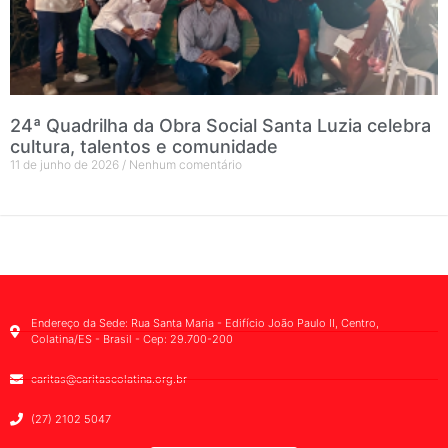
24ª Quadrilha da Obra Social Santa Luzia celebra
cultura, talentos e comunidade
11 de junho de 2026
Nenhum comentário
Endereço da Sede: Rua Santa Maria - Edifício João Paulo II, Centro,
Colatina/ES - Brasil - Cep: 29.700-200
caritas@caritascolatina.org.br
(27) 2102 5047