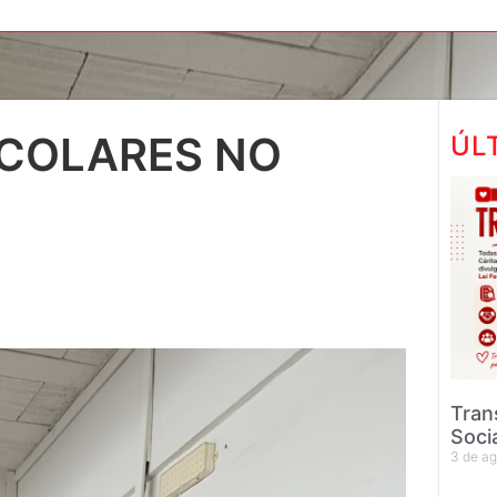
SCOLARES NO
ÚL
Tran
Soci
3 de a