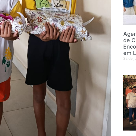
Agen
de C
Enco
em L
22 de 