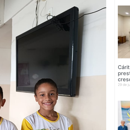
Cári
pres
cres
29 de 