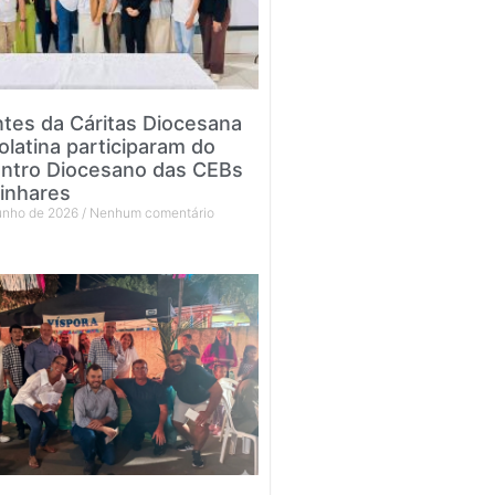
tes da Cáritas Diocesana
olatina participaram do
ntro Diocesano das CEBs
inhares
junho de 2026
Nenhum comentário