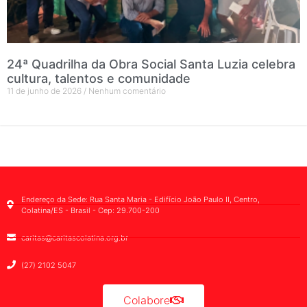
24ª Quadrilha da Obra Social Santa Luzia celebra
cultura, talentos e comunidade
11 de junho de 2026
Nenhum comentário
Endereço da Sede: Rua Santa Maria - Edifício João Paulo II, Centro,
Colatina/ES - Brasil - Cep: 29.700-200
caritas@caritascolatina.org.br
(27) 2102 5047
Colabore