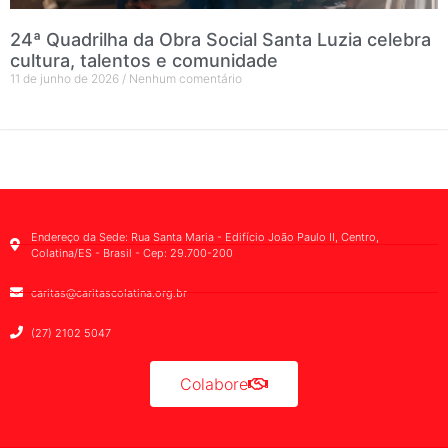
24ª Quadrilha da Obra Social Santa Luzia celebra
cultura, talentos e comunidade
11 de junho de 2026
Nenhum comentário
Endereço da Sede: Rua Santa Maria - Edifício João Paulo II, Centro,
Colatina/ES - Brasil - Cep: 29.700-200
caritas@caritascolatina.org.br
(27) 2102 5047
Colabore