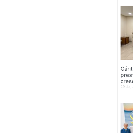
Cári
pres
cres
29 de 