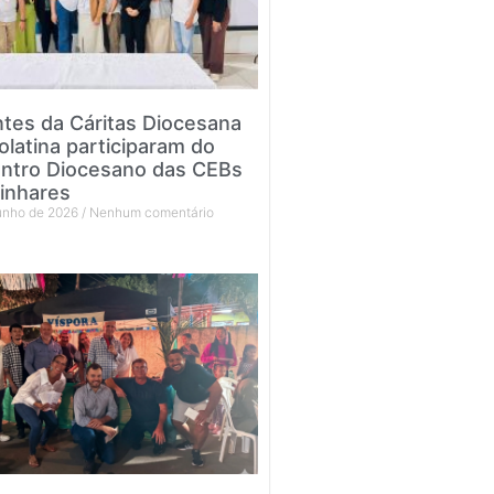
tes da Cáritas Diocesana
olatina participaram do
ntro Diocesano das CEBs
inhares
junho de 2026
Nenhum comentário