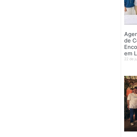
Agen
de C
Enco
em L
22 de 