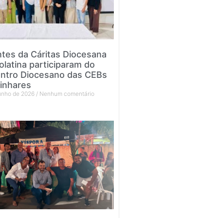
tes da Cáritas Diocesana
olatina participaram do
ntro Diocesano das CEBs
inhares
junho de 2026
Nenhum comentário