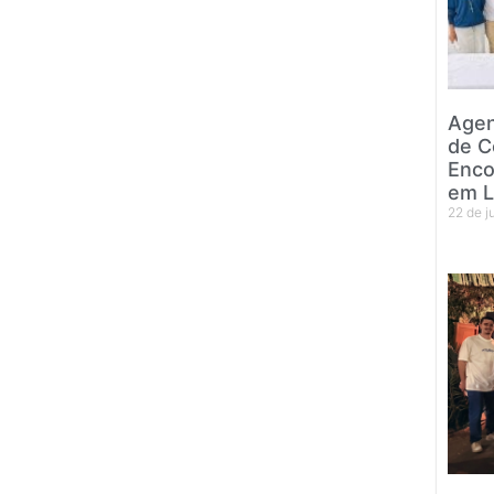
Agen
de C
Enco
em L
22 de 