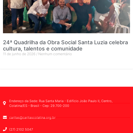
24ª Quadrilha da Obra Social Santa Luzia celebra
cultura, talentos e comunidade
11 de junho de 2026
Nenhum comentário
Endereço da Sede: Rua Santa Maria - Edifício João Paulo II, Centro,
Colatina/ES - Brasil - Cep: 29.700-200
caritas@caritascolatina.org.br
(27) 2102 5047