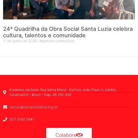
24ª Quadrilha da Obra Social Santa Luzia celebra
cultura, talentos e comunidade
11 de junho de 2026
Nenhum comentário
Endereço da Sede: Rua Santa Maria - Edifício João Paulo II, Centro,
Colatina/ES - Brasil - Cep: 29.700-200
caritas@caritascolatina.org.br
(27) 2102 5047
Colabore