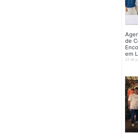
Agen
de C
Enco
em L
22 de 