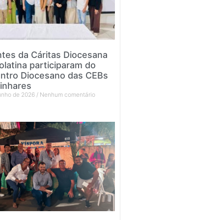
tes da Cáritas Diocesana
olatina participaram do
ntro Diocesano das CEBs
inhares
junho de 2026
Nenhum comentário