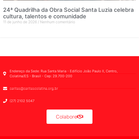
24ª Quadrilha da Obra Social Santa Luzia celebra
cultura, talentos e comunidade
11 de junho de 2026
Nenhum comentário
Endereço da Sede: Rua Santa Maria - Edifício João Paulo II, Centro,
Colatina/ES - Brasil - Cep: 29.700-200
caritas@caritascolatina.org.br
(27) 2102 5047
Colabore