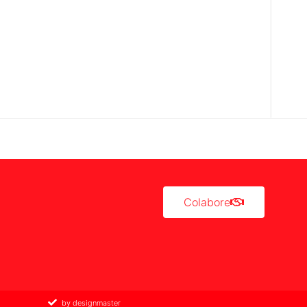
Colabore
by designmaster