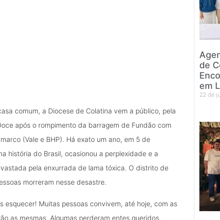
Agen
de C
Enco
em L
22 de 
asa comum, a Diocese de Colatina vem a público, pela
io Doce após o rompimento da barragem de Fundão com
amarco (Vale e BHP). Há exato um ano, em 5 de
história do Brasil, ocasionou a perplexidade e a
vastada pela enxurrada de lama tóxica. O distrito de
pessoas morreram nesse desastre.
esquecer! Muitas pessoas convivem, até hoje, com as
rão as mesmas. Algumas perderam entes queridos.