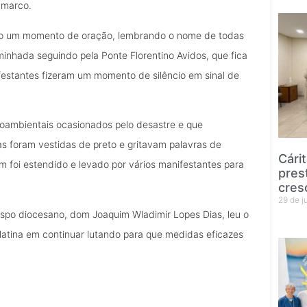
amarco.
zado um momento de oração, lembrando o nome de todas
aminhada seguindo pela Ponte Florentino Avidos, que fica
festantes fizeram um momento de silêncio em sinal de
oambientais ocasionados pelo desastre e que
as foram vestidas de preto e gritavam palavras de
Cári
foi estendido e levado por vários manifestantes para
pres
cres
29 de 
ispo diocesano, dom Joaquim Wladimir Lopes Dias, leu o
latina em continuar lutando para que medidas eficazes