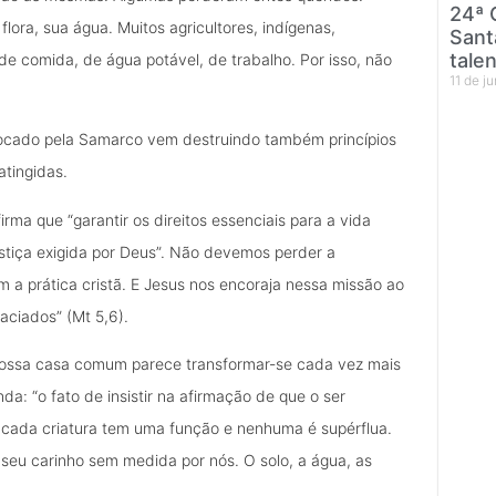
24ª 
flora, sua água. Muitos agricultores, indígenas,
Sant
tale
 de comida, de água potável, de trabalho. Por isso, não
11 de j
vocado pela Samarco vem destruindo também princípios
atingidas.
a que “garantir os direitos essenciais para a vida
stiça exigida por Deus”. Não devemos perder a
m a prática cristã. E Jesus nos encoraja nessa missão ao
saciados” (Mt 5,6).
 nossa casa comum parece transformar-se cada vez mais
da: “o fato de insistir na afirmação de que o ser
cada criatura tem uma função e nenhuma é supérflua.
seu carinho sem medida por nós. O solo, a água, as