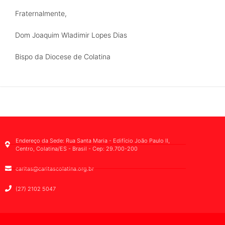
Fraternalmente,
Dom Joaquim Wladimir Lopes Dias
Bispo da Diocese de Colatina
Endereço da Sede: Rua Santa Maria - Edifício João Paulo II,
Centro, Colatina/ES - Brasil - Cep: 29.700-200
caritas@caritascolatina.org.br
(27) 2102 5047