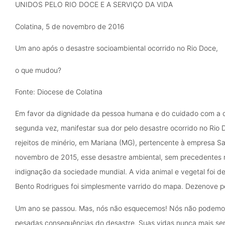
UNIDOS PELO RIO DOCE E A SERVIÇO DA VIDA
Colatina, 5 de novembro de 2016
Um ano após o desastre socioambiental ocorrido no Rio Doce,
o que mudou?
Fonte: Diocese de Colatina
Em favor da dignidade da pessoa humana e do cuidado com a c
segunda vez, manifestar sua dor pelo desastre ocorrido no R
rejeitos de minério, em Mariana (MG), pertencente à empresa S
novembro de 2015, esse desastre ambiental, sem precedentes na 
indignação da sociedade mundial. A vida animal e vegetal foi de
Bento Rodrigues foi simplesmente varrido do mapa. Dezenove 
Um ano se passou. Mas, nós não esquecemos! Nós não podemos 
pesadas consequências do desastre. Suas vidas nunca mais se