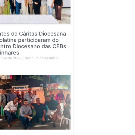
tes da Cáritas Diocesana
olatina participaram do
ntro Diocesano das CEBs
inhares
junho de 2026
Nenhum comentário