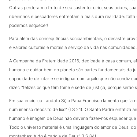
Outras perderam o fruto de seu sustento: o rio, seus peixes, sua 
ribeirinhos e pescadores enfrentam a mais dura realidade: falta
podemos esquecer!
Para além das consequências socioambientais, o desastre pro
e valores culturais e morais a serviço da vida nas comunidades 
A Campanha da Fraternidade 2016, dedicada à casa comum, afirm
humana e cuidar bem do planeta são partes fundamentais da ju
capacidade de lutar e se indignar com aquilo que não condiz co
dizer: “felizes os que têm fome e sede de justiça, porque serão 
Em sua encíclica Laudato Si’, o Papa Francisco lamenta que “a
num imenso depósito de lixo” (LS 21). O Santo Padre enfatiza ain
humano é imagem de Deus não deveria fazer-nos esquecer que 
Todo o universo material é uma linguagem do amor de Deus, do 
montanhas: tudo é carícia de Deus” (LS 84).