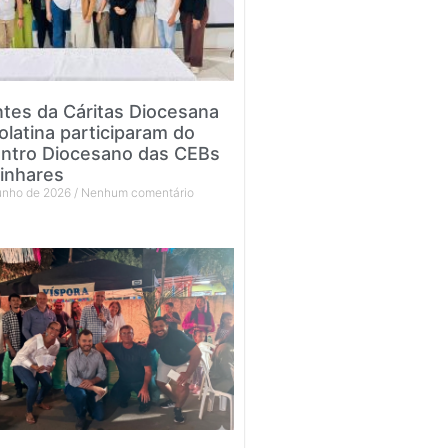
tes da Cáritas Diocesana
olatina participaram do
ntro Diocesano das CEBs
inhares
junho de 2026
Nenhum comentário