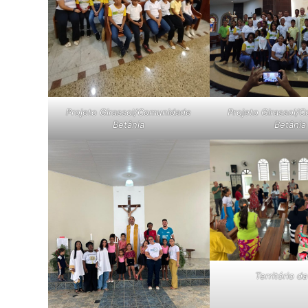
Projeto Girassol/Comunidade
Projeto Girassol/
Betânia
Betânia
Território d