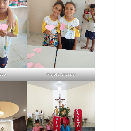
ssol
Projeto Girassol