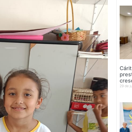
Cári
pres
cres
29 de 