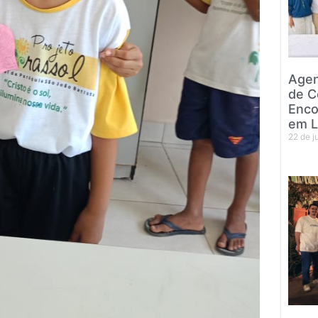
Agen
de C
Enco
em L
22 de 