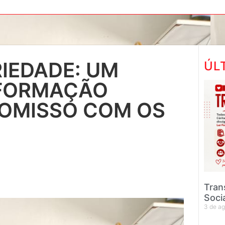
IEDADE: UM
ÚL
FORMAÇÃO
ROMISSO COM OS
Tran
Soci
3 de a