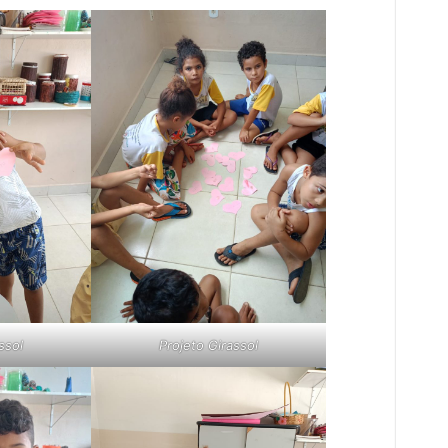
ssol
Projeto Girassol