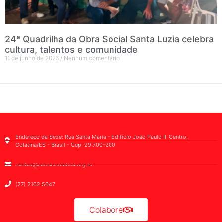
24ª Quadrilha da Obra Social Santa Luzia celebra
cultura, talentos e comunidade
11 de junho de 2026
Nenhum comentário
Endereço da Sede: Rua Santa Maria - Edifício João Paulo II, Centro,
Colatina/ES - Brasil - Cep: 29.700-200
caritas@caritascolatina.org.br
(27) 2102 5047
Colabore