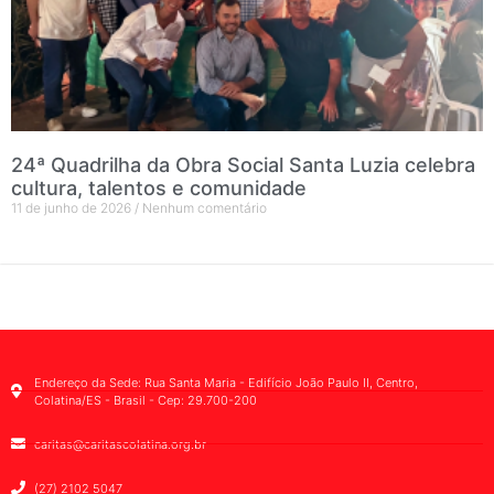
24ª Quadrilha da Obra Social Santa Luzia celebra
cultura, talentos e comunidade
11 de junho de 2026
Nenhum comentário
Endereço da Sede: Rua Santa Maria - Edifício João Paulo II, Centro,
Colatina/ES - Brasil - Cep: 29.700-200
caritas@caritascolatina.org.br
(27) 2102 5047