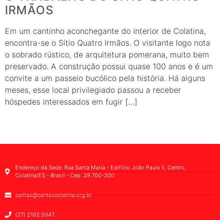
IRMÃOS
Em um cantinho aconchegante do interior de Colatina,
encontra-se o Sítio Quatro Irmãos. O visitante logo nota
o sobrado rústico, de arquitetura pomerana, muito bem
preservado. A construção possui quase 100 anos e é um
convite a um passeio bucólico pela história. Há alguns
meses, esse local privilegiado passou a receber
hóspedes interessados em fugir […]
Endereço da Sede: Rua Santa Maria - Edifício João Paulo II, Centro,
Colatina/ES - Brasil - Cep: 29.700-200
caritas@caritascolatina.org.br
(27) 2102 5047