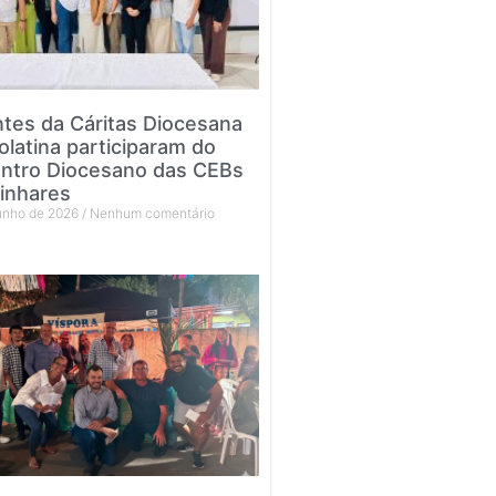
tes da Cáritas Diocesana
olatina participaram do
ntro Diocesano das CEBs
inhares
junho de 2026
Nenhum comentário