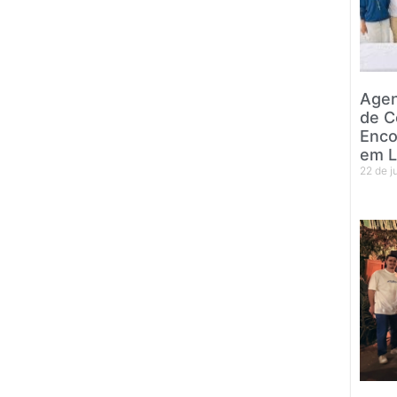
Agen
de C
Enco
em L
22 de 