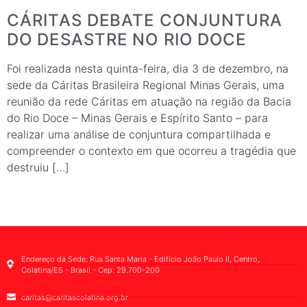
CÁRITAS DEBATE CONJUNTURA
DO DESASTRE NO RIO DOCE
Foi realizada nesta quinta-feira, dia 3 de dezembro, na
sede da Cáritas Brasileira Regional Minas Gerais, uma
reunião da rede Cáritas em atuação na região da Bacia
do Rio Doce – Minas Gerais e Espírito Santo – para
realizar uma análise de conjuntura compartilhada e
compreender o contexto em que ocorreu a tragédia que
destruiu […]
Endereço da Sede: Rua Santa Maria - Edifício João Paulo II, Centro,
Colatina/ES - Brasil - Cep: 29.700-200
caritas@caritascolatina.org.br