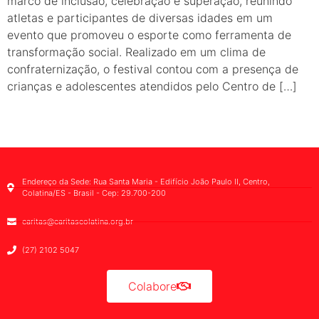
marco de inclusão, celebração e superação, reunindo
atletas e participantes de diversas idades em um
evento que promoveu o esporte como ferramenta de
transformação social. Realizado em um clima de
confraternização, o festival contou com a presença de
crianças e adolescentes atendidos pelo Centro de […]
Endereço da Sede: Rua Santa Maria - Edifício João Paulo II, Centro,
Colatina/ES - Brasil - Cep: 29.700-200
caritas@caritascolatina.org.br
(27) 2102 5047
Colabore