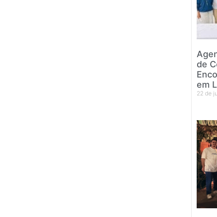
Agen
de C
Enco
em L
22 de 