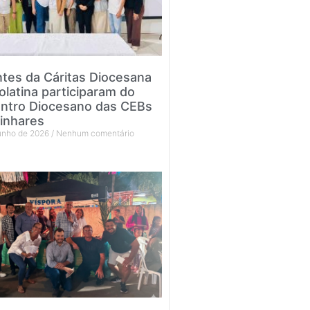
tes da Cáritas Diocesana
olatina participaram do
ntro Diocesano das CEBs
inhares
junho de 2026
Nenhum comentário