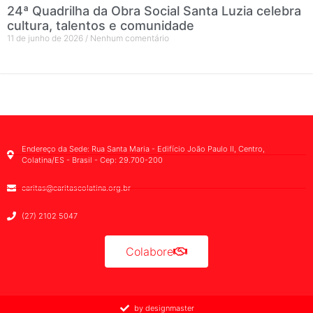
24ª Quadrilha da Obra Social Santa Luzia celebra
cultura, talentos e comunidade
11 de junho de 2026
Nenhum comentário
Endereço da Sede: Rua Santa Maria - Edifício João Paulo II, Centro,
Colatina/ES - Brasil - Cep: 29.700-200
caritas@caritascolatina.org.br
(27) 2102 5047
Colabore
by designmaster