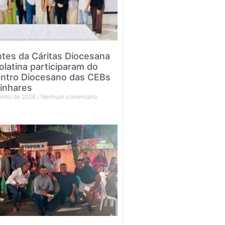
tes da Cáritas Diocesana
olatina participaram do
ntro Diocesano das CEBs
inhares
junho de 2026
Nenhum comentário