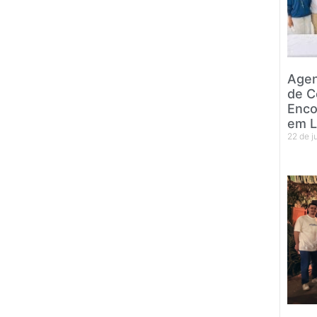
Agen
de C
Enco
em L
22 de 