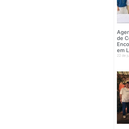
Agen
de C
Enco
em L
22 de 