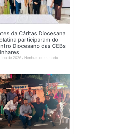
tes da Cáritas Diocesana
olatina participaram do
ntro Diocesano das CEBs
inhares
junho de 2026
Nenhum comentário