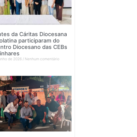
tes da Cáritas Diocesana
olatina participaram do
ntro Diocesano das CEBs
inhares
junho de 2026
Nenhum comentário