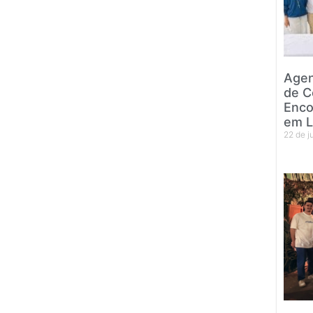
Agen
de C
Enco
em L
22 de 