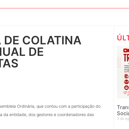
 DE COLATINA
ÚL
NUAL DE
TAS
ssembleia Ordinária, que contou com a participação do
Tran
Soci
ia da entidade, dos gestores e coordenadores das
3 de a