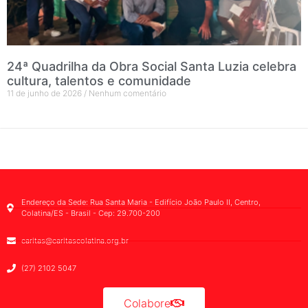
24ª Quadrilha da Obra Social Santa Luzia celebra
cultura, talentos e comunidade
11 de junho de 2026
Nenhum comentário
Endereço da Sede: Rua Santa Maria - Edifício João Paulo II, Centro,
Colatina/ES - Brasil - Cep: 29.700-200
caritas@caritascolatina.org.br
(27) 2102 5047
Colabore