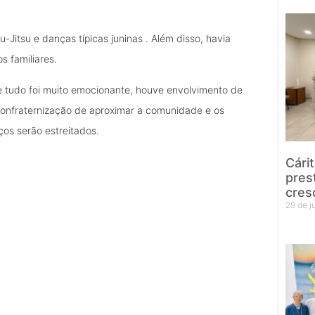
u-Jitsu e danças típicas juninas . Além disso, havia
s familiares.
e tudo foi muito emocionante, houve envolvimento de
a confraternização de aproximar a comunidade e os
ços serão estreitados.
Cári
pres
cres
29 de 