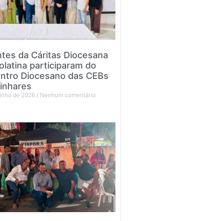
tes da Cáritas Diocesana
olatina participaram do
ntro Diocesano das CEBs
inhares
junho de 2026
Nenhum comentário