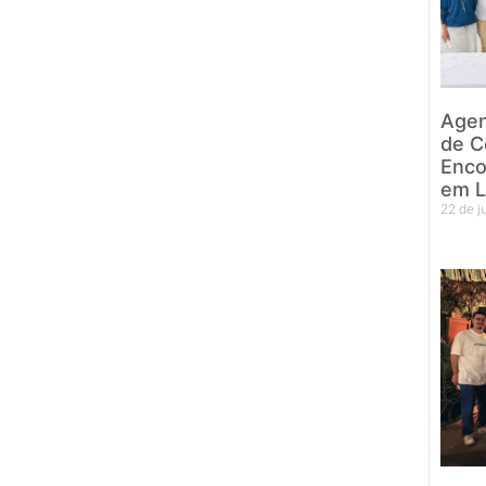
Agen
de C
Enco
em L
22 de 