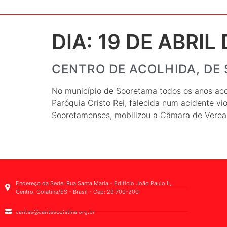
DIA:
19 DE ABRIL 
CENTRO DE ACOLHIDA, DE
No município de Sooretama todos os anos aco
Paróquia Cristo Rei, falecida num acidente vi
Sooretamenses, mobilizou a Câmara de Verea
Endereço da Sede: Rua Santa Maria - Edifício João Paulo II,
Centro, Colatina/ES - Brasil - Cep: 29.700-200
caritas@caritascolatina.org.br