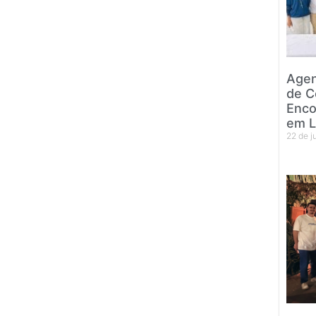
Agen
de C
Enco
em L
22 de 