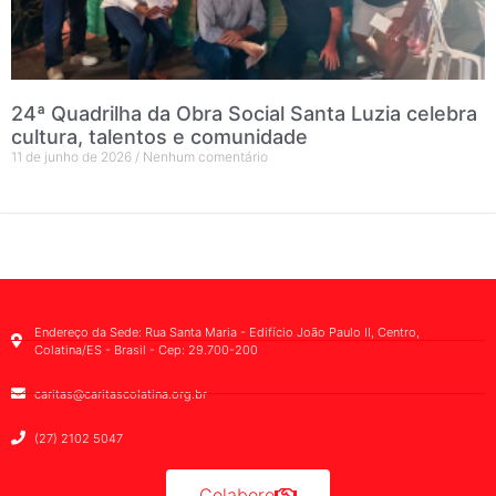
24ª Quadrilha da Obra Social Santa Luzia celebra
cultura, talentos e comunidade
11 de junho de 2026
Nenhum comentário
Endereço da Sede: Rua Santa Maria - Edifício João Paulo II, Centro,
Colatina/ES - Brasil - Cep: 29.700-200
caritas@caritascolatina.org.br
(27) 2102 5047
Colabore