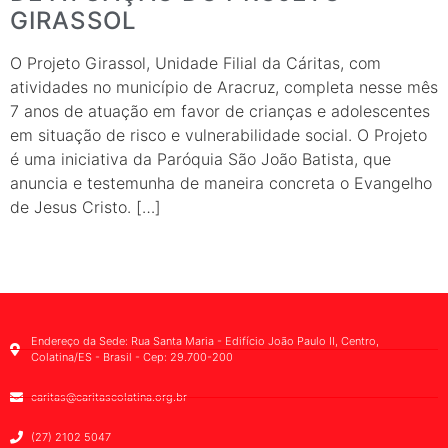
GIRASSOL
O Projeto Girassol, Unidade Filial da Cáritas, com
atividades no município de Aracruz, completa nesse mês
7 anos de atuação em favor de crianças e adolescentes
em situação de risco e vulnerabilidade social. O Projeto
é uma iniciativa da Paróquia São João Batista, que
anuncia e testemunha de maneira concreta o Evangelho
de Jesus Cristo. […]
Endereço da Sede: Rua Santa Maria - Edifício João Paulo II, Centro,
Colatina/ES - Brasil - Cep: 29.700-200
caritas@caritascolatina.org.br
(27) 2102 5047