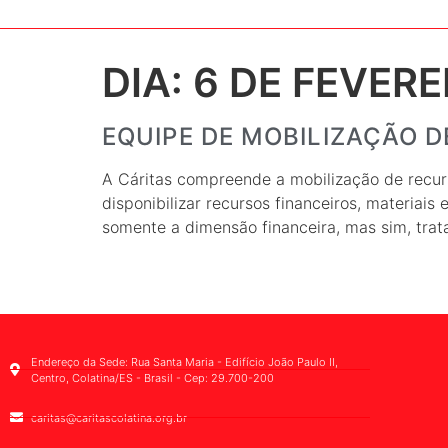
DIA:
6 DE FEVERE
EQUIPE DE MOBILIZAÇÃO 
A Cáritas compreende a mobilização de recurs
disponibilizar recursos financeiros, materiais
somente a dimensão financeira, mas sim, tra
Endereço da Sede: Rua Santa Maria - Edifício João Paulo II,
Centro, Colatina/ES - Brasil - Cep: 29.700-200
caritas@caritascolatina.org.br