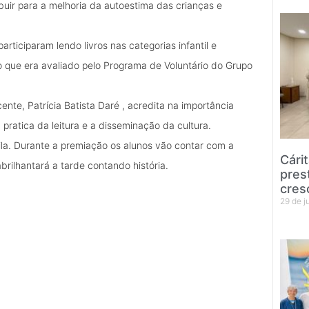
buir para a melhoria da autoestima das crianças e
rticiparam lendo livros nas categorias infantil e
xto que era avaliado pelo Programa de Voluntário do Grupo
te, Patrícia Batista Daré , acredita na importância
 pratica da leitura e a disseminação da cultura.
la. Durante a premiação os alunos vão contar com a
Cári
brilhantará a tarde contando história.
pres
cres
29 de 