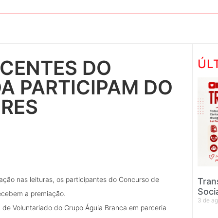
SCENTES DO
ÚL
A PARTICIPAM DO
ORES
ão nas leituras, os participantes do Concurso de
Tran
Soci
recebem a premiação.
3 de a
ama de Voluntariado do Grupo Águia Branca em parceria