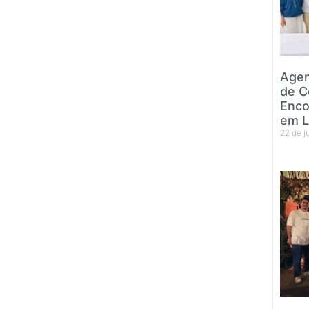
Agen
de C
Enco
em L
22 de 