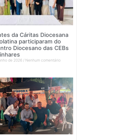
tes da Cáritas Diocesana
olatina participaram do
ntro Diocesano das CEBs
inhares
junho de 2026
Nenhum comentário