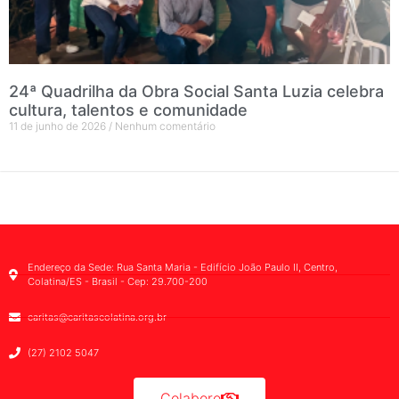
24ª Quadrilha da Obra Social Santa Luzia celebra
cultura, talentos e comunidade
11 de junho de 2026
Nenhum comentário
Endereço da Sede: Rua Santa Maria - Edifício João Paulo II, Centro,
Colatina/ES - Brasil - Cep: 29.700-200
caritas@caritascolatina.org.br
(27) 2102 5047
Colabore