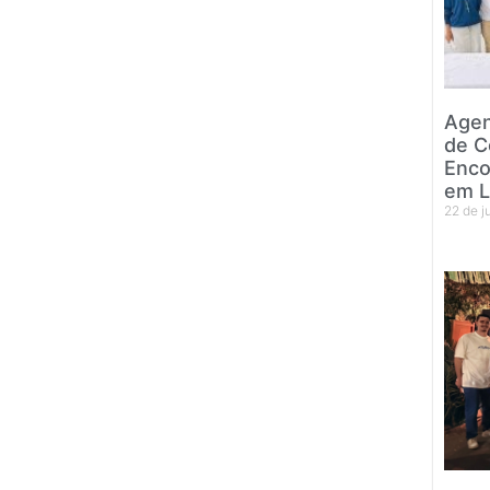
Agen
de C
Enco
em L
22 de 