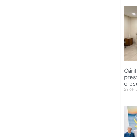
Cári
pres
cres
29 de 