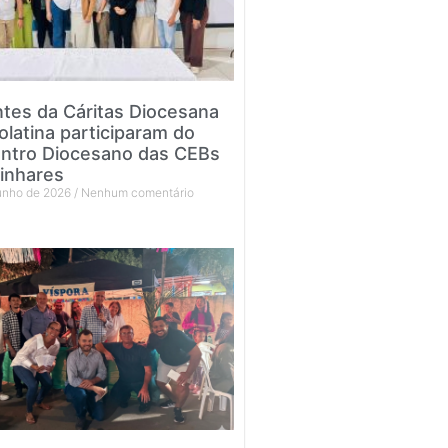
tes da Cáritas Diocesana
olatina participaram do
ntro Diocesano das CEBs
inhares
junho de 2026
Nenhum comentário